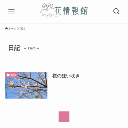
ホーム
日記
日記
– tag –
桜の狂い咲き
blog
1