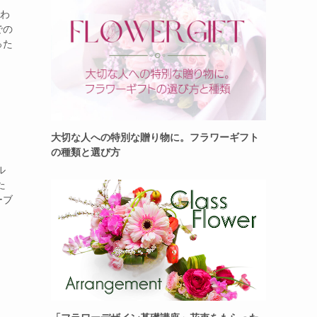
合わ
での
った
大切な人への特別な贈り物に。フラワーギフト
の種類と選び方
ル
た
ーブ