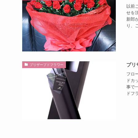
以前
せを
新郎
り、ご
プリ
プリザーブドフラワー
フロ
ドカ
事で
ドフラ