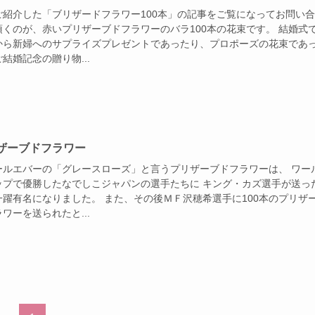
ご紹介した「ブリザードフラワー100本」の記事をご覧になってお問い
頂くのが、赤いプリザーブドフラワーのバラ100本の花束です。 結婚式
から新婦へのサプライズプレゼントであったり、プロポーズの花束であ
結婚記念の贈り物...
ザーブドフラワー
ールエバーの「グレースローズ」と言うプリザーブドフラワーは、 ワー
ップで優勝したなでしこジャパンの選手たちに キング・カズ選手が送っ
一躍有名になりました。 また、その後ＭＦ沢穂希選手に100本のプリザ
ワーを送られたと...