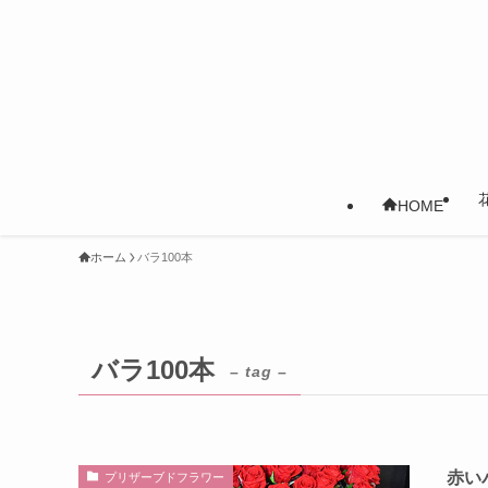
HOME
ホーム
バラ100本
バラ100本
– tag –
赤い
プリザーブドフラワー