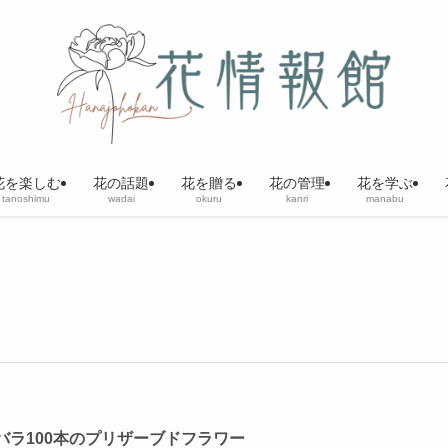
花を楽しむ
花の話題
花を贈る
花の管理
花を学ぶ
tanoshimu
wadai
okuru
kanri
manabu
バラ100本のプリザーブドフラワー